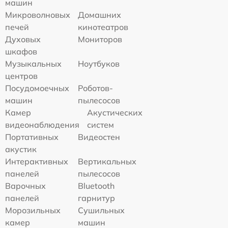
машин
Микроволновых
Домашних
печей
кинотеатров
Духовых
Мониторов
шкафов
Музыкальных
Ноутбуков
центров
Посудомоечных
Роботов-
машин
пылесосов
Камер
Акустических
видеонаблюдения
систем
Портативных
Видеостен
акустик
Интерактивных
Вертикальных
панелей
пылесосов
Варочных
Bluetooth
панелей
гарнитур
Морозильных
Сушильных
камер
машин