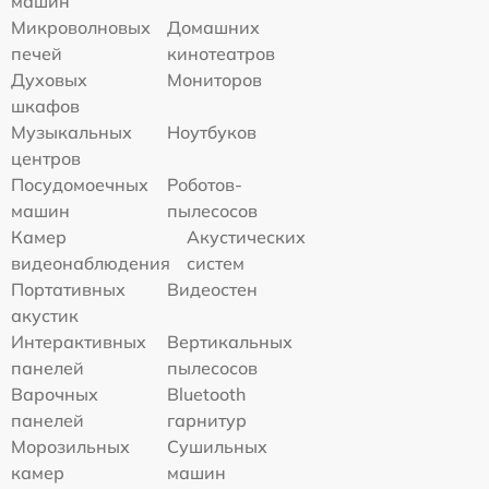
машин
Микроволновых
Домашних
печей
кинотеатров
Духовых
Мониторов
шкафов
Музыкальных
Ноутбуков
центров
Посудомоечных
Роботов-
машин
пылесосов
Камер
Акустических
видеонаблюдения
систем
Портативных
Видеостен
акустик
Интерактивных
Вертикальных
панелей
пылесосов
Варочных
Bluetooth
панелей
гарнитур
Морозильных
Сушильных
камер
машин