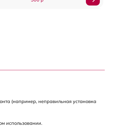
1200 р
500 р
700 р
500 р
900 р
1500 р
монта (например, неправильная установка
ом использовании.