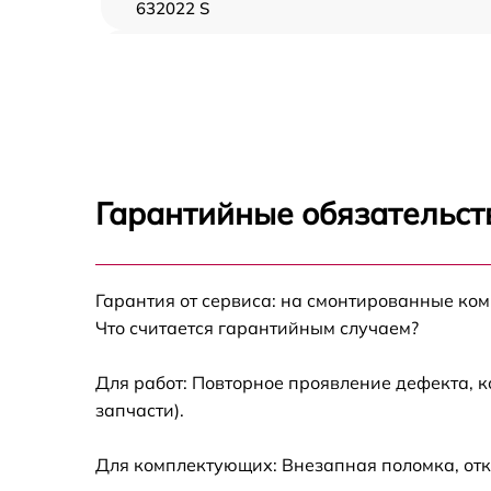
632022 S
Замена ТЭН LG LB 632022 S
Замена таймера LG LB 632022 S
Замена предохранителя LG LB 632022 S
Гарантийные обязательст
Замена шнура питания LG LB 632022 S
Гарантия от сервиса: на смонтированные ко
Замена термодатчика LG LB 632022 S
Что считается гарантийным случаем?
Замена панели управления LG LB 632022 S
Для работ: Повторное проявление дефекта, 
запчасти).
Для комплектующих: Внезапная поломка, отк