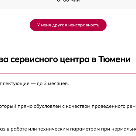
от 60 мин
У меня другая неисправность
от 60 мин
от 60 мин
ва сервисного центра в Тюмени
от 60 мин
мплектующие — до 3 месяцев.
от 60 мин
от 60 мин
который прямо обусловлен с качеством проведенного ре
аз в работе или техническим параметрам при нормальн