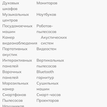
Духовых
Мониторов
шкафов
Музыкальных
Ноутбуков
центров
Посудомоечных
Роботов-
машин
пылесосов
Камер
Акустических
видеонаблюдения
систем
Портативных
Видеостен
акустик
Интерактивных
Вертикальных
панелей
пылесосов
Варочных
Bluetooth
панелей
гарнитур
Морозильных
Сушильных
камер
машин
Смартфонов
Смарт-часов
Пылесосов
Проекторов
Наушников