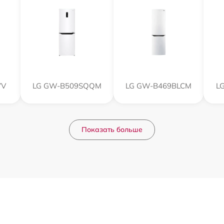
YV
LG GW-B509SQQM
LG GW-B469BLCM
L
Показать больше