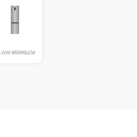
G GW-B509SLCM