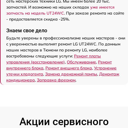
сеть мастерских техники LG. Мы имеем более 20 тыс.
запчастей. И возможно на наших складах
уже имеется
запчасть на модель UT24WC
. При заказе ремонта на сайте
- предоставляется скидка -25%.
Знаем свое дело
Будьте уверены в профессионализме наших мастеров - они
с уверенностью выполнят ремонт LG UT24WC. По данным
наших мастеров в Тюмени по ремонту LG, наиболее
востребованы следующие услуги:
Ремонт платы
управления (восстановление)
,
Обслуживание
,
Ремонт
внутреннего блока
,
Ремонт внешнего блока
,
Устранение
утечки хладогента
,
Замена дренажной помпы
,
Демонтаж
кондиционера
,
Заправка фреоном
,
Акции сервисного