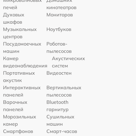
Микроволновых
Домашних
печей
кинотеатров
Духовых
Мониторов
шкафов
Музыкальных
Ноутбуков
центров
Посудомоечных
Роботов-
машин
пылесосов
Камер
Акустических
видеонаблюдения
систем
Портативных
Видеостен
акустик
Интерактивных
Вертикальных
панелей
пылесосов
Варочных
Bluetooth
панелей
гарнитур
Морозильных
Сушильных
камер
машин
Смартфонов
Смарт-часов