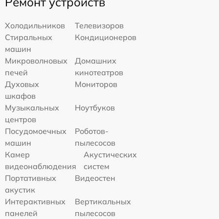
Ремонт устройств
Холодильников
Телевизоров
Стиральных
Кондиционеров
машин
Микроволновых
Домашних
печей
кинотеатров
Духовых
Мониторов
шкафов
Музыкальных
Ноутбуков
центров
Посудомоечных
Роботов-
машин
пылесосов
Камер
Акустических
видеонаблюдения
систем
Портативных
Видеостен
акустик
Интерактивных
Вертикальных
панелей
пылесосов