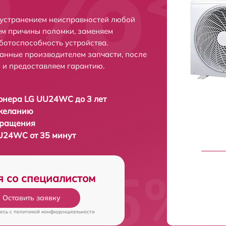
устранением неисправностей любой
ем причины поломки, заменяем
ботоспособность устройства.
анные производителем запчасти, после
 и предоставляем гарантию.
онера LG UU24WC до 3 лет
 желанию
бращения
U24WC от 35 минут
я со специалистом
Оставить заявку
есь c
политикой конфиденциальности