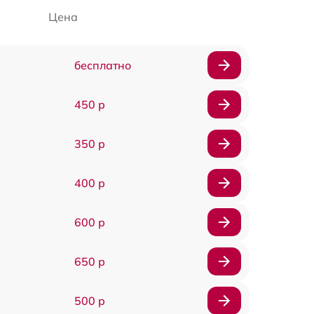
Цена
бесплатно
450 р
350 р
400 р
600 р
650 р
500 р