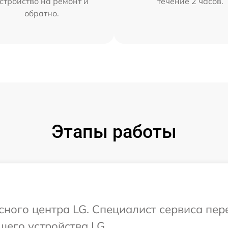
стройство на ремонт и
течение 2 часов.
обратно.
Этапы работы
исного центра LG. Специалист сервиса пе
шего устройства LG.