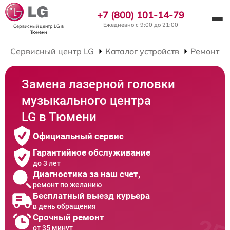
+7 (800) 101-14-79
Ежедневно с 9:00 до 21:00
Сервисный центр LG
в
Тюмени
Сервисный центр LG
Каталог устройств
Ремонт М
Замена лазерной головки
музыкального центра
LG в Тюмени
Официальный сервис
Гарантийное обслуживание
до 3 лет
Диагностика за наш счет,
ремонт по желанию
Бесплатный выезд курьера
в день обращения
Срочный ремонт
от 35 минут