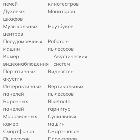
печей
кинотеатров
Духовых
Мониторов
шкафов
Музыкальных
Ноутбуков
центров
Посудомоечных
Роботов-
машин
пылесосов
Камер
Акустических
видеонаблюдения
систем
Портативных
Видеостен
акустик
Интерактивных
Вертикальных
панелей
пылесосов
Варочных
Bluetooth
панелей
гарнитур
Морозильных
Сушильных
камер
машин
Смартфонов
Смарт-часов
Пылесосов
Проекторов