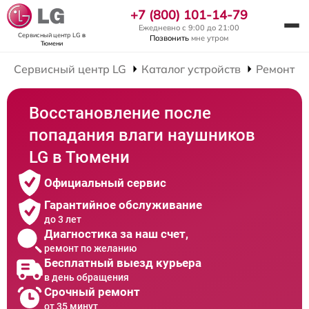
+7 (800) 101-14-79
Ежедневно с 9:00 до 21:00
Сервисный центр LG
в
Позвонить
мне утром
Тюмени
Сервисный центр LG
Каталог устройств
Ремонт Н
Восстановление после
попадания влаги наушников
LG в Тюмени
Официальный сервис
Гарантийное обслуживание
до 3 лет
Диагностика за наш счет,
ремонт по желанию
Бесплатный выезд курьера
в день обращения
Срочный ремонт
от 35 минут