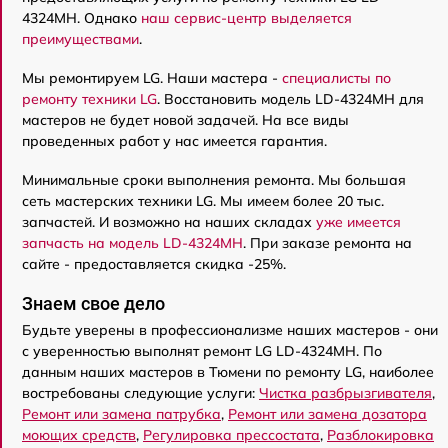
4324MH. Однако
наш сервис-центр выделяется
преимуществами
.
Мы ремонтируем LG. Наши мастера -
специалисты по
ремонту техники LG
. Восстановить модель LD-4324MH для
мастеров не будет новой задачей. На все виды
проведенных работ у нас имеется гарантия.
Минимальные сроки выполнения ремонта. Мы большая
сеть мастерских техники LG. Мы имеем более 20 тыс.
запчастей. И возможно на наших складах
уже имеется
запчасть на модель LD-4324MH
. При заказе ремонта на
сайте - предоставляется скидка -25%.
Знаем свое дело
Будьте уверены в профессионализме наших мастеров - они
с уверенностью выполнят ремонт LG LD-4324MH. По
данным наших мастеров в Тюмени по ремонту LG, наиболее
востребованы следующие услуги:
Чистка разбрызгивателя
,
Ремонт или замена патрубка
,
Ремонт или замена дозатора
моющих средств
,
Регулировка прессостата
,
Разблокировка