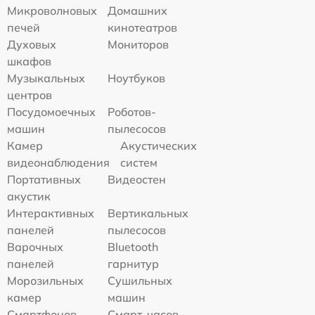
Микроволновых
Домашних
печей
кинотеатров
Духовых
Мониторов
шкафов
Музыкальных
Ноутбуков
центров
Посудомоечных
Роботов-
машин
пылесосов
Камер
Акустических
видеонаблюдения
систем
Портативных
Видеостен
акустик
Интерактивных
Вертикальных
панелей
пылесосов
Варочных
Bluetooth
панелей
гарнитур
Морозильных
Сушильных
камер
машин
Смартфонов
Смарт-часов