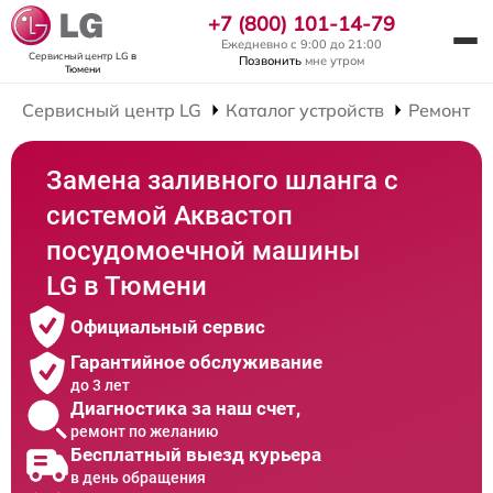
+7 (800) 101-14-79
Ежедневно с 9:00 до 21:00
Сервисный центр LG
в
Позвонить
мне утром
Тюмени
Сервисный центр LG
Каталог устройств
Ремонт П
Замена заливного шланга с
системой Аквастоп
посудомоечной машины
LG в Тюмени
Официальный сервис
Гарантийное обслуживание
до 3 лет
Диагностика за наш счет,
ремонт по желанию
Бесплатный выезд курьера
в день обращения