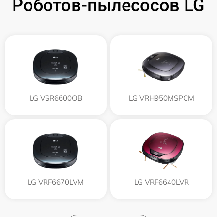
Роботов-пылесосов LG
LG VSR6600OB
LG VRH950MSPCM
LG VRF6670LVM
LG VRF6640LVR