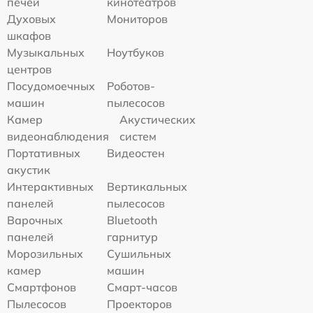
печей
кинотеатров
Духовых
Мониторов
шкафов
Музыкальных
Ноутбуков
центров
Посудомоечных
Роботов-
машин
пылесосов
Камер
Акустических
видеонаблюдения
систем
Портативных
Видеостен
акустик
Интерактивных
Вертикальных
панелей
пылесосов
Варочных
Bluetooth
панелей
гарнитур
Морозильных
Сушильных
камер
машин
Смартфонов
Смарт-часов
Пылесосов
Проекторов