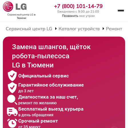
+7 (800) 101-14-79
Ежедневно с 9:00 до 21:00
Сервисный центр LG
в
Позвонить
мне утром
Тюмени
Сервисный центр LG
Каталог устройств
Ремонт Р
Замена шлангов, щёток
робота-пылесоса
LG в Тюмени
Официальный сервис
Гарантийное обслуживание
до 3 лет
Диагностика за наш счет,
ремонт по желанию
Бесплатный выезд курьера
в день обращения
Срочный ремонт
от 35 минут