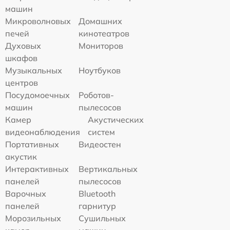
машин
Микроволновых
Домашних
печей
кинотеатров
Духовых
Мониторов
шкафов
Музыкальных
Ноутбуков
центров
Посудомоечных
Роботов-
машин
пылесосов
Камер
Акустических
видеонаблюдения
систем
Портативных
Видеостен
акустик
Интерактивных
Вертикальных
панелей
пылесосов
Варочных
Bluetooth
панелей
гарнитур
Морозильных
Сушильных