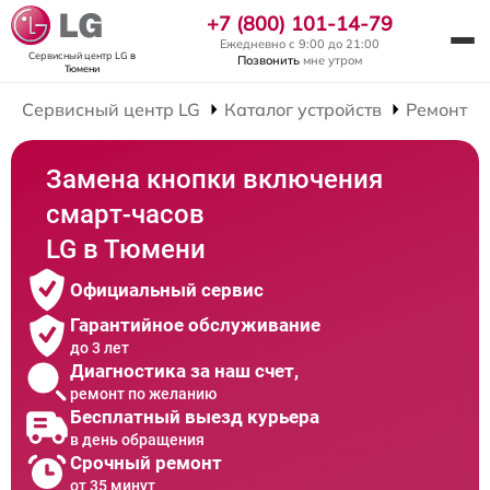
+7 (800) 101-14-79
Ежедневно с 9:00 до 21:00
Сервисный центр LG
в
Позвонить
мне утром
Тюмени
Сервисный центр LG
Каталог устройств
Ремонт С
Замена кнопки включения
смарт-часов
LG в Тюмени
Официальный сервис
Гарантийное обслуживание
до 3 лет
Диагностика за наш счет,
ремонт по желанию
Бесплатный выезд курьера
в день обращения
Срочный ремонт
от 35 минут