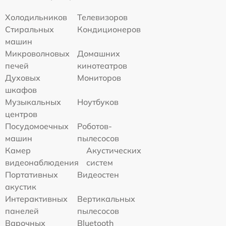
Холодильников
Телевизоров
Стиральных
Кондиционеров
машин
Микроволновых
Домашних
печей
кинотеатров
Духовых
Мониторов
шкафов
Музыкальных
Ноутбуков
центров
Посудомоечных
Роботов-
машин
пылесосов
Камер
Акустических
видеонаблюдения
систем
Портативных
Видеостен
акустик
Интерактивных
Вертикальных
панелей
пылесосов
Варочных
Bluetooth