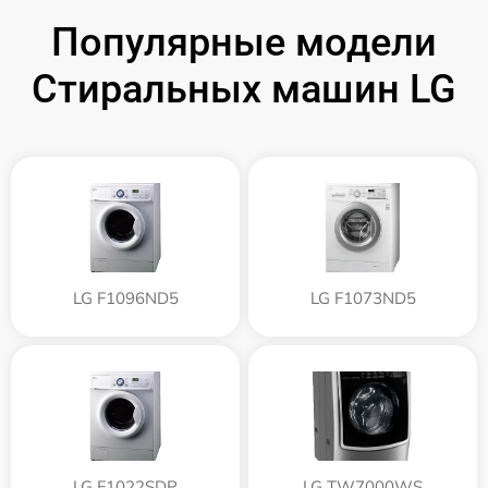
Популярные модели
Стиральных машин LG
LG F1096ND5
LG F1073ND5
LG F1022SDP
LG TW7000WS