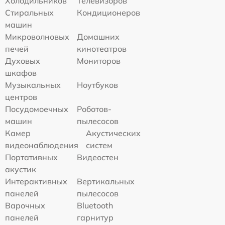
Холодильников
Телевизоров
Стиральных
Кондиционеров
машин
Микроволновых
Домашних
печей
кинотеатров
Духовых
Мониторов
шкафов
Музыкальных
Ноутбуков
центров
Посудомоечных
Роботов-
машин
пылесосов
Камер
Акустических
видеонаблюдения
систем
Портативных
Видеостен
акустик
Интерактивных
Вертикальных
панелей
пылесосов
Варочных
Bluetooth
панелей
гарнитур