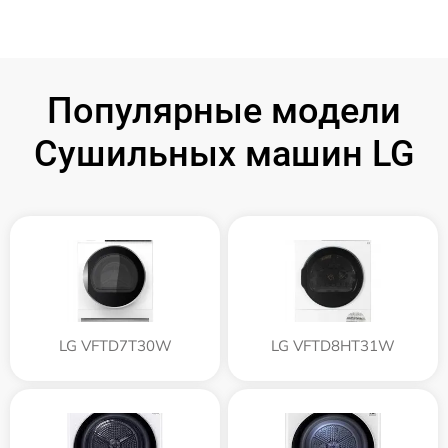
Популярные модели
Сушильных машин LG
LG VFTD7T30W
LG VFTD8HT31W