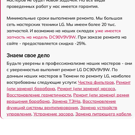
мастеров не будет новой задачей. На все виды
проведенных работ у нас имеется гарантия.
Минимальные сроки выполнения ремонта. Мы большая
сеть мастерских техники LG. Мы имеем более 20 тыс.
запчастей. И возможно на наших складах
уже имеется
запчасть на модель DC90V9V9W
. При заказе ремонта на
сайте - предоставляется скидка -25%.
Знаем свое дело
Будьте уверены в профессионализме наших мастеров - они
с уверенностью выполнят ремонт LG DC90V9V9W. По
данным наших мастеров в Тюмени по ремонту LG, наиболее
востребованы следующие услуги:
Чистка фильтров
,
Ремонт
(или замена) барабана
,
Ремонт (или замена) насоса
,
Восстановление герметичности
,
Ремонт (или замена) ремня
вращения барабана
,
Замена ТЭНа
,
Восстановление
функций системы вентилирования
,
Замена устройств
управления
,
Устранение засора
,
Замена питающего кабеля
.