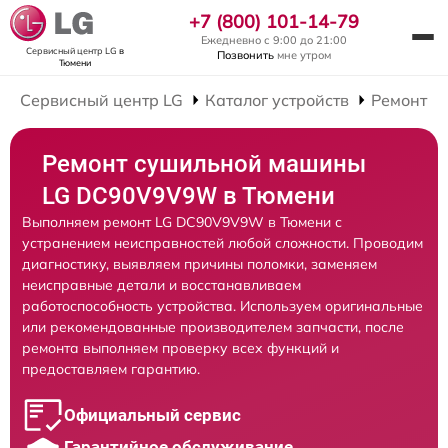
+7 (800) 101-14-79
Ежедневно с 9:00 до 21:00
Сервисный центр LG
в
Позвонить
мне утром
Тюмени
Сервисный центр LG
Каталог устройств
Ремонт С
Ремонт сушильной машины
LG DC90V9V9W в Тюмени
Выполняем ремонт LG DC90V9V9W в Тюмени с
устранением неисправностей любой сложности. Проводим
диагностику, выявляем причины поломки, заменяем
неисправные детали и восстанавливаем
работоспособность устройства. Используем оригинальные
или рекомендованные производителем запчасти, после
ремонта выполняем проверку всех функций и
предоставляем гарантию.
Официальный сервис
Гарантийное обслуживание