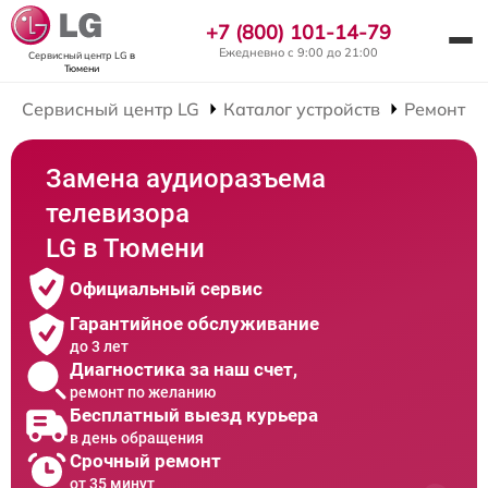
+7 (800) 101-14-79
Ежедневно с 9:00 до 21:00
Сервисный центр LG
в
Тюмени
Сервисный центр LG
Каталог устройств
Ремонт Т
Замена аудиоразъема
телевизора
LG в Тюмени
Официальный сервис
Гарантийное обслуживание
до 3 лет
Диагностика за наш счет,
ремонт по желанию
Бесплатный выезд курьера
в день обращения
Срочный ремонт
от 35 минут