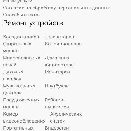
Наши услуги
Согласие на обработку персональных данных
Способы оплаты
Ремонт устройств
Холодильников
Телевизоров
Стиральных
Кондиционеров
машин
Микроволновых
Домашних
печей
кинотеатров
Духовых
Мониторов
шкафов
Музыкальных
Ноутбуков
центров
Посудомоечных
Роботов-
машин
пылесосов
Камер
Акустических
видеонаблюдения
систем
Портативных
Видеостен