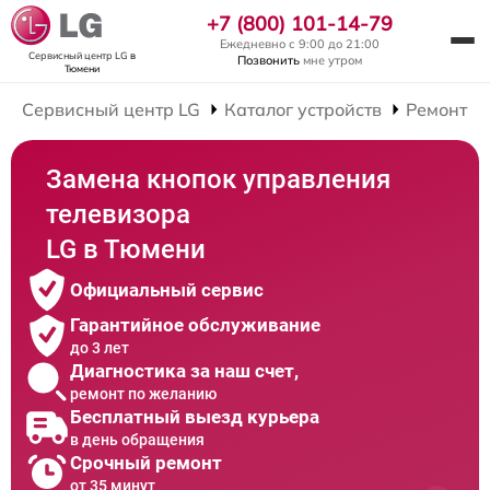
+7 (800) 101-14-79
Ежедневно с 9:00 до 21:00
Сервисный центр LG
в
Позвонить
мне утром
Тюмени
Сервисный центр LG
Каталог устройств
Ремонт Т
Замена кнопок управления
телевизора
LG в Тюмени
Официальный сервис
Гарантийное обслуживание
до 3 лет
Диагностика за наш счет,
ремонт по желанию
Бесплатный выезд курьера
в день обращения
Срочный ремонт
от 35 минут